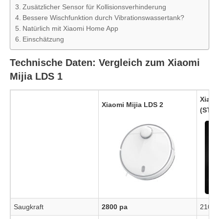
Zusätzlicher Sensor für Kollisionsverhinderung
Bessere Wischfunktion durch Vibrationswassertank?
Natürlich mit Xiaomi Home App
Einschätzung
Technische Daten: Vergleich zum Xiaomi
Mijia LDS 1
Xiaom
Xiaomi Mijia LDS 2
(STY
Saugkraft
2800 pa
2100 