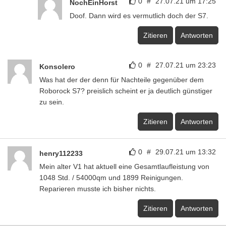
0
#
27.07.21 um 17:25
NochEinHorst
Doof. Dann wird es vermutlich doch der S7.
Zitieren
Antworten
0
#
27.07.21 um 23:23
Konsolero
Was hat der der denn für Nachteile gegenüber dem
Roborock S7? preislich scheint er ja deutlich günstiger
zu sein.
Zitieren
Antworten
0
#
29.07.21 um 13:32
henry112233
Mein alter V1 hat aktuell eine Gesamtlaufleistung von
1048 Std. / 54000qm und 1899 Reinigungen.
Reparieren musste ich bisher nichts.
Zitieren
Antworten