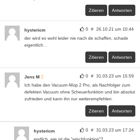
Zitieren
Antworten
0
#
26.10.21 um 10:44
hystericm
der wird es wohl leider nie nach de schaffen, schade
eigentlich…
Zitieren
Antworten
0
#
31.03.23 um 15:59
Jens M
Ich habe den Vacuum-Mop 2 Pro, als Nachfolger zum
defekten Vacuum ohne Scheuerfunktion und bin absolut
zufrieden und kann ihn nur weiterempfehlen.
Zitieren
Antworten
0
#
31.03.23 um 17:24
hystericm
endlich, wie ist die "wischfunktion"?