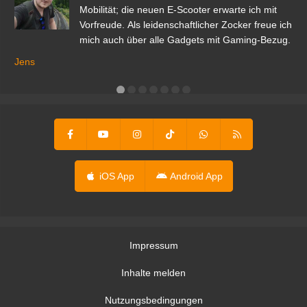
r.
Mobilität; die neuen E-Scooter erwarte ich mit
Vorfreude. Als leidenschaftlicher Zocker freue ich
mich auch über alle Gadgets mit Gaming-Bezug.
Ma
ga
Jens
er
iOS App
Android App
Impressum
Inhalte melden
Nutzungsbedingungen