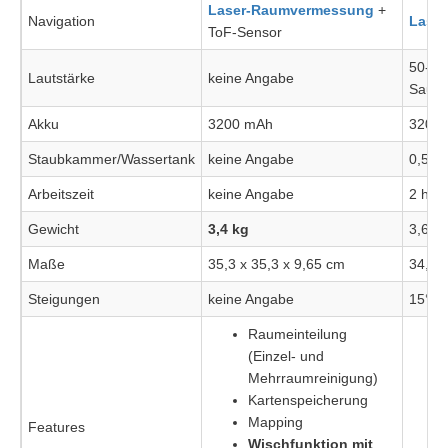
Laser-Raumvermessung
+
Navigation
Lase
ToF-Sensor
50-65
Lautstärke
keine Angabe
Saugs
Akku
3200 mAh
3200
Staubkammer/Wassertank
keine Angabe
0,55 l
Arbeitszeit
keine Angabe
2 h
Gewicht
3,4 kg
3,6 kg
Maße
35,3 x 35,3 x 9,65 cm
34,5 x
Steigungen
keine Angabe
15°, b
Raumeinteilung
(Einzel- und
Mehrraumreinigung)
Kartenspeicherung
Mapping
Features
Wischfunktion mit