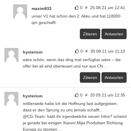
0
#
25.08.21 um 12:41
maxim933
unser V1 hat schon den 2. Akku und hat 118000
qm geschafft.
Zitieren
Antworten
0
#
30.08.21 um 11:10
hystericm
wäre schön, wenn das ding mal verfügbar wäre – die
offer bei ali sind überteuert und nur aus CN….
Zitieren
Antworten
0
#
20.09.21 um 12:35
hystericm
mittlerweile habe ich die Hoffnung fast aufgegeben,
dass er den Sprung zu uns jemals schafft…
@CG-Team: habt ihr irgendwelche neuen Infos? scheint
ja gerade bei einigen Xiaomi Mijia Produkten Richtung
Europa zu stocken….