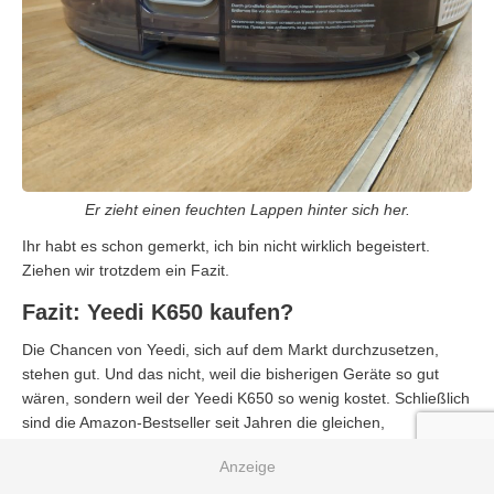
Er zieht einen feuchten Lappen hinter sich her.
Ihr habt es schon gemerkt, ich bin nicht wirklich begeistert.
Ziehen wir trotzdem ein Fazit.
Fazit: Yeedi K650 kaufen?
Die Chancen von Yeedi, sich auf dem Markt durchzusetzen,
stehen gut. Und das nicht, weil die bisherigen Geräte so gut
wären, sondern weil der Yeedi K650 so wenig kostet. Schließlich
sind die Amazon-Bestseller seit Jahren die gleichen,
beispielsweise der seit über drei Jahren erhältliche
Zaco V5S
Pro
(wir haben ihn damals noch
als ILIFE V5S Pro getestet
).