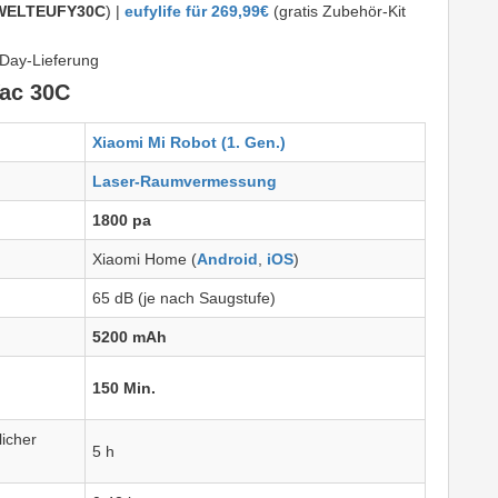
WELTEUFY30C
) |
eufylife für 269,99€
(gratis Zubehör-Kit
Day-Lieferung
Vac 30C
Xiaomi Mi Robot (1. Gen.)
Laser-Raumvermessung
1800 pa
Xiaomi Home (
Android
,
iOS
)
65 dB (je nach Saugstufe)
5200 mAh
150 Min.
licher
5 h