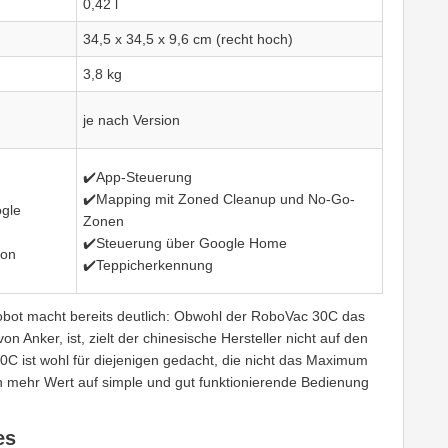
0,42 l
34,5 x 34,5 x 9,6 cm (recht hoch)
3,8 kg
je nach Version
✔️App-Steuerung
✔️Mapping mit Zoned Cleanup und No-Go-
ogle
Zonen
✔️Steuerung über Google Home
von
✔️Teppicherkennung
obot macht bereits deutlich: Obwohl der RoboVac 30C das
Anker, ist, zielt der chinesische Hersteller nicht auf den
30C ist wohl für diejenigen gedacht, die nicht das Maximum
 mehr Wert auf simple und gut funktionierende Bedienung
es