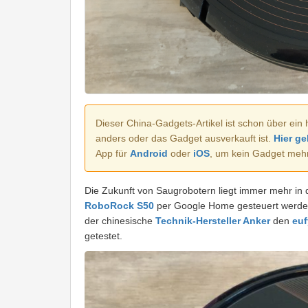
Dieser China-Gadgets-Artikel ist schon über ein 
anders oder das Gadget ausverkauft ist.
Hier ge
App für
Android
oder
iOS
, um kein Gadget meh
Die Zukunft von Saugrobotern liegt immer mehr in 
RoboRock S50
per Google Home gesteuert werden 
der chinesische
Technik-Hersteller Anker
den
eu
getestet.