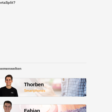
rtaSplit?
hemenwelten
Thorben
Smartphones
Fabian