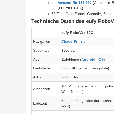
bei
Amazon für 189,99€
(Gutschein:
mit „
EUFYKITD18
„)
30 Tage Geld-Zurück-Garantie, Same-
Technische Daten des eufy Robo
eufy RoboVac 30C
Navigation
Chaos-Prinzip
Saugkraft
1500 pa
App
EufyHome
(
Android
,
iOS
)
Lautstärke
55-63 dB
(je nach Saugstufe)
Akku
2600 mAh
100 Min. (ausreichend für große
Arbeitszeit
Wohnflächen)
5 h (sehr lang, aber durchschnitt
Ladezeit
Wert)