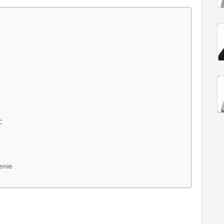
C
enie