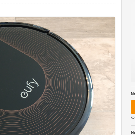
N
ko
N