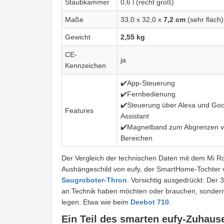
Staubkammer
0,6 l (recht groß)
Maße
33,0 x 32,0 x
7,2 cm
(sehr flach)
Gewicht
2,55 kg
CE-
ja
Kennzeichen
✔️App-Steuerung
✔️Fernbedienung
✔️Steuerung über Alexa und Go
Features
Assistant
✔️Magnetband zum Abgrenzen 
Bereichen
Der Vergleich der technischen Daten mit dem Mi R
Aushängeschild von eufy, der SmartHome-Tochter von 
Saugroboter-Thron
. Vorsichtig ausgedrückt: Der 
an Technik haben möchten oder brauchen, sondern
legen. Etwa wie beim
Deebot 710
.
Ein Teil des smarten eufy-Zuhaus