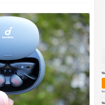
N
ko
N