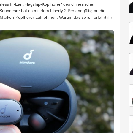
eless In-Ear „Flagship-Kopfhörer“ des chinesischen
Soundcore hat es mit dem Liberty 2 Pro endgültig an die
n Marken-Kopfhörer aufnehmen. Warum das so ist, erfahrt ihr