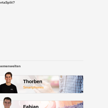
rtaSplit?
hemenwelten
Thorben
Smartphones
Fabian