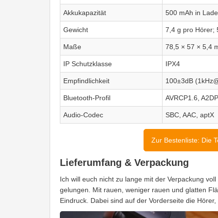
Akkukapazität
500 mAh in Lade
Gewicht
7,4 g pro Hörer;
Maße
78,5 × 57 × 5,4
IP Schutzklasse
IPX4
Empfindlichkeit
100±3dB (1kH
Bluetooth-Profil
AVRCP1.6, A2DP
Audio-Codec
SBC, AAC, aptX
Zur Bestenliste: Die 
Lieferumfang & Verpackung
Ich will euch nicht zu lange mit der Verpackung vol
gelungen. Mit rauen, weniger rauen und glatten Fl
Eindruck. Dabei sind auf der Vorderseite die Hörer