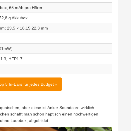
box; 65 mAh pro Hörer
 52,8 g Akkubox
 mm; 29,5 × 18,15 22,3 mm
z@1mW）
1.3, HFP1.7
Top 5 In-Ears für jedes Budget »
l quatschen, aber diese ist Anker Soundcore wirklich
ächen schafft man schon haptisch einen hochwertigen
, ohne Ladebox, abgebildet.