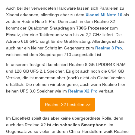
Auch bei der verwendeten Hardware lassen sich Parallelen zu
Xiaomi erkennen, allerdings eher zu dem
Xiaomi Mi Note 10
als
zu dem Redmi Note 8 Pro. Denn auch in dem Realme X2
kommt der Qualcomm
Snapdragon 730G Prozessor
zum
Einsatz, der eine Taktfrequenz von bis zu 2,2 GHz liefert. Die
Adreno 618 GPU sorgt für die Grafikleistung. Allerdings ist das
auch nur ein kleiner Schritt im Gegensatz zum
Realme 3 Pro
,
welches mit dem Snapdragon 710 ausgestattet ist.
In unserem Testgerät kombiniert Realme 8 GB LPDDR4X RAM
und 128 GB UFS 2.1 Speicher. Es gibt auch noch die 6/64 GB
Version, die ist momentan aber (noch) nicht als Global Version
erhältlich. Die nehmen wir aber gerne, auch wenn Realme hier
keinen UFS 3.0 Speicher wie im
Realme X2 Pro
verbaut.
Realme X2 bestellen >>
Im Endeffekt spielt das aber keine übergeordnete Rolle, denn
auch das Realme X2 ist
ein schnelles Smartphone.
Im
Gegensatz zu so vielen anderen China-Herstellern weiß Realme