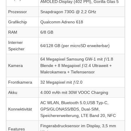
AMOLED-Display (402 PPI), Gorilla Glas 5
Prozessor
Snapdragon 730G @ 2,2 GHz
Grafikchip
Qualcomm Adreno 618
RAM
6/8 GB
Interner
64/128 GB (per microSD erweiterbar)
Speicher
64 Megapixel Samsung GW-1 mit ƒ/1.8
Kamera
Blende + 8 Megapixel ƒ/2.4 Ultraweit +
Makrokamera + Tiefensensor
Frontkamera
32 Megapixel mit ƒ/2.0
Akku
4.000 mAh mit 30W VOOC Charging
AC WLAN, Bluetooth 5.0,USB Typ-C,
Konnektivität
GPS/GLONASS/BDS, Dual-SIM,
Speichererweiterung, LTE Band 20, NFC
Fingerabdrucksensor im Display, 3,5 mm
Features