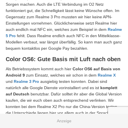
Sorgen machen. Auch die LTE Verbindung im O2 Netz
funktioniert gut, die Schnelligkeit lässt keine Wünsche offen. Im
Gegensatz zum Realme 3 Pro mussten wir hier keine APN-
Einstellungen vornehmen. Glücklicherweise setzt Realme hier
auch endlich mal NFC ein, welches zum Beispiel in dem
Realme
5 Pro
fehlt. Dass Realme endlich auch NFC in den Mittelklasse-
Modellen verbaut, war längst überfällig. So kann man auch ganz
bequem kontaktlos per Google Pay bezahlen.
Color OS6: Gute Basis mit Luft nach oben
Als Betriebssystem kommt auch hier
Color OS6 auf Basis von
Android 9
zum Einsatz, welches wir schon in dem
Realme X
und
Realme 3 Pro
ausgiebig testen konnten. Dabei sind
natürlich alle Google Dienste vorinstalliert und es ist
komplett
auf Deutsch
benutzbar. Dafür solltet ihr aber die Global Version
kaufen, die wir euch oben auch entsprechend verlinken. Wir
konnten bei dem Realme X2 Pro nur die China-Version testen,
die Unterschiede liegen hier vor allem auch in der Sprache, da
das X2 Pro nur auf Englisch nutzbar ist.