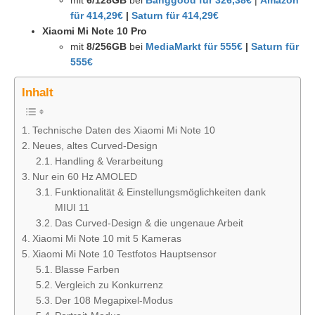
mit
6/128GB
bei
Banggood für 326,38€
|
Amazon
für 414,29€
|
Saturn für 414,29€
Xiaomi Mi Note 10 Pro
mit
8/256GB
bei
MediaMarkt für 555€
|
Saturn für
555€
Inhalt
Technische Daten des Xiaomi Mi Note 10
Neues, altes Curved-Design
Handling & Verarbeitung
Nur ein 60 Hz AMOLED
Funktionalität & Einstellungsmöglichkeiten dank
MIUI 11
Das Curved-Design & die ungenaue Arbeit
Xiaomi Mi Note 10 mit 5 Kameras
Xiaomi Mi Note 10 Testfotos Hauptsensor
Blasse Farben
Vergleich zu Konkurrenz
Der 108 Megapixel-Modus