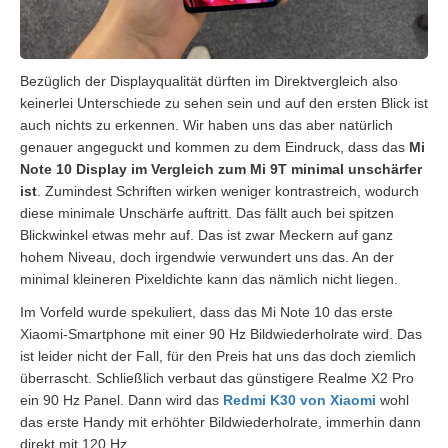
Bezüglich der Displayqualität dürften im Direktvergleich also
keinerlei Unterschiede zu sehen sein und auf den ersten Blick ist
auch nichts zu erkennen. Wir haben uns das aber natürlich
genauer angeguckt und kommen zu dem Eindruck, dass das
Mi
Note 10 Display im Vergleich zum Mi 9T minimal unschärfer
ist
. Zumindest Schriften wirken weniger kontrastreich, wodurch
diese minimale Unschärfe auftritt. Das fällt auch bei spitzen
Blickwinkel etwas mehr auf. Das ist zwar Meckern auf ganz
hohem Niveau, doch irgendwie verwundert uns das. An der
minimal kleineren Pixeldichte kann das nämlich nicht liegen.
Im Vorfeld wurde spekuliert, dass das Mi Note 10 das erste
Xiaomi-Smartphone mit einer 90 Hz Bildwiederholrate wird. Das
ist leider nicht der Fall, für den Preis hat uns das doch ziemlich
überrascht. Schließlich verbaut das günstigere Realme X2 Pro
ein 90 Hz Panel. Dann wird das
Redmi K30 von Xiaomi
wohl
das erste Handy mit erhöhter Bildwiederholrate, immerhin dann
direkt mit 120 Hz.