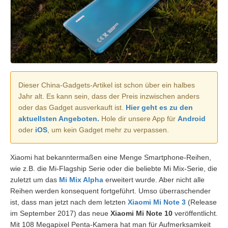
Dieser China-Gadgets-Artikel ist schon über ein halbes
Jahr alt. Es kann sein, dass der Preis inzwischen anders
oder das Gadget ausverkauft ist.
Hier geht es zu den
aktuellsten Angeboten.
Hole dir unsere App für
Android
oder
iOS
, um kein Gadget mehr zu verpassen.
Xiaomi hat bekanntermaßen eine Menge Smartphone-Reihen,
wie z.B. die Mi-Flagship Serie oder die beliebte Mi Mix-Serie, die
zuletzt um das
Mi Mix Alpha
erweitert wurde. Aber nicht alle
Reihen werden konsequent fortgeführt. Umso überraschender
ist, dass man jetzt nach dem letzten
Xiaomi Mi Note 3
(Release
im September 2017) das neue
Xiaomi Mi Note 10
veröffentlicht.
Mit 108 Megapixel Penta-Kamera hat man für Aufmerksamkeit