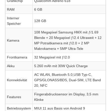
Grafikchip
Qualcomm Adreno 618
RAM
6 GB
Interner
128 GB
Speicher
108 Megapixel Samsung HMX mit ƒ/1.69
Blende + 20 Megapixel ƒ/2.4 Ultraweit + 12
Kamera
MP Potraitkamera mit ƒ/2.0 + 2 MP
Makrokamera + 5MP Ultra-Tele
Frontkamera
32 Megapixel mit ƒ/2.0
Akku
5.260 mAh mit 30W Quick Charge
AC WLAN, Bluetooth 5.0,USB Typ-C,
Konnektivität
GPS/GLONASS/BDS, Dual-SIM, LTE Band
20, NFC
Fingerabdrucksensor im Display, 3,5 mm
Features
Klinke
Betriebssystem
MIUI 11 aus Basis von Android 9