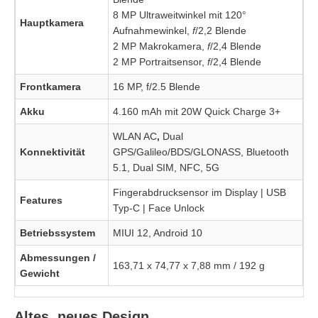
8 MP Ultraweitwinkel mit 120°
Hauptkamera
Aufnahmewinkel,
f
/2,2 Blende
2 MP Makrokamera,
f
/2,4 Blende
2 MP Portraitsensor,
f
/2,4 Blende
Frontkamera
16 MP, f/2.5 Blende
Akku
4.160 mAh mit 20W Quick Charge 3+
WLAN AC
,
Dual
Konnektivität
GPS/Galileo/BDS/GLONASS, Bluetooth
5.1, Dual SIM, NFC, 5G
Fingerabdrucksensor im Display | USB
Features
Typ-C | Face Unlock
Betriebssystem
MIUI 12, Android 10
Abmessungen /
163,71 x 74,77 x 7,88 mm / 192 g
Gewicht
Altes, neues Design