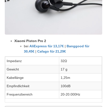
Xiaomi Piston Pro 2
bei
AliExpress für 13,17€
|
Banggood für
30,45€
|
Cafago für 21,29€
Impedanz
32Ω
Gewicht
17 g
Kabellänge
1,25m
Empfindlichkeit
100dB
Frequenzbereich
20-20.000Hz