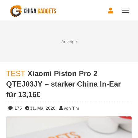
Toggle
naviga
TEST
Xiaomi Piston Pro 2
QTEJ03JY – starker China In-Ear
für 13,16€
175
31. Mai 2020
von Tim