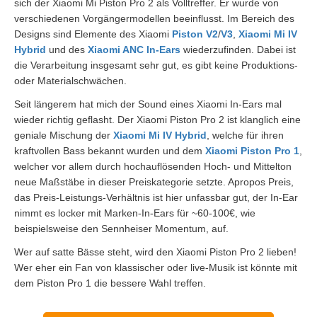
sich der Xiaomi Mi Piston Pro 2 als Volltreffer. Er wurde von
verschiedenen Vorgängermodellen beeinflusst. Im Bereich des
Designs sind Elemente des Xiaomi
Piston V2
/
V3
,
Xiaomi Mi IV
Hybrid
und des
Xiaomi ANC In-Ears
wiederzufinden. Dabei ist
die Verarbeitung insgesamt sehr gut, es gibt keine Produktions-
oder Materialschwächen.
Seit längerem hat mich der Sound eines Xiaomi In-Ears mal
wieder richtig geflasht. Der Xiaomi Piston Pro 2 ist klanglich eine
geniale Mischung der
Xiaomi Mi IV Hybrid
, welche für ihren
kraftvollen Bass bekannt wurden und dem
Xiaomi Piston Pro 1
,
welcher vor allem durch hochauflösenden Hoch- und Mittelton
neue Maßstäbe in dieser Preiskategorie setzte. Apropos Preis,
das Preis-Leistungs-Verhältnis ist hier unfassbar gut, der In-Ear
nimmt es locker mit Marken-In-Ears für ~60-100€, wie
beispielsweise den Sennheiser Momentum, auf.
Wer auf satte Bässe steht, wird den Xiaomi Piston Pro 2 lieben!
Wer eher ein Fan von klassischer oder live-Musik ist könnte mit
dem Piston Pro 1 die bessere Wahl treffen.