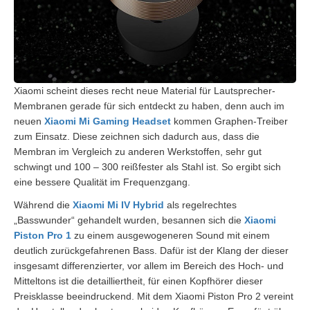
Xiaomi scheint dieses recht neue Material für Lautsprecher-
Membranen gerade für sich entdeckt zu haben, denn auch im
neuen
Xiaomi Mi Gaming Headset
kommen Graphen-Treiber
zum Einsatz. Diese zeichnen sich dadurch aus, dass die
Membran im Vergleich zu anderen Werkstoffen, sehr gut
schwingt und 100 – 300 reißfester als Stahl ist. So ergibt sich
eine bessere Qualität im Frequenzgang.
Während die
Xiaomi Mi IV Hybrid
als regelrechtes
„Basswunder“ gehandelt wurden, besannen sich die
Xiaomi
Piston Pro 1
zu einem ausgewogeneren Sound mit einem
deutlich zurückgefahrenen Bass. Dafür ist der Klang der dieser
insgesamt differenzierter, vor allem im Bereich des Hoch- und
Mitteltons ist die detailliertheit, für einen Kopfhörer dieser
Preisklasse beeindruckend. Mit dem Xiaomi Piston Pro 2 vereint