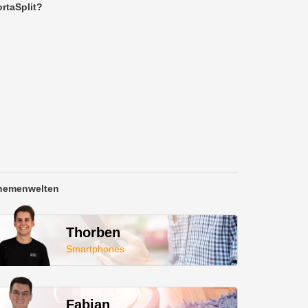
rtaSplit?
hemenwelten
Thorben
Smartphones
Fabian