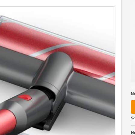
N
ko
N