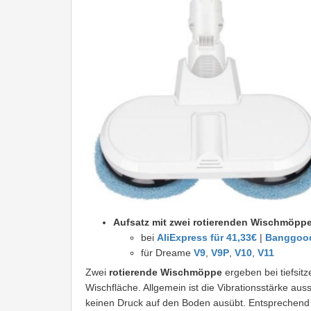
Aufsatz mit zwei rotierenden Wischmöpp
bei
AliExpress für 41,33€
|
Banggood
für Dreame
V9
,
V9P
,
V10
,
V11
Zwei
rotierende Wischmöppe
ergeben bei tiefsi
Wischfläche. Allgemein ist die Vibrationsstärke au
keinen Druck auf den Boden ausübt. Entsprechend