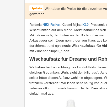
Wir haben die Preise für die einzelnen Auf
geworden.
Roidmis
NEX-Reihe
, Xiaomi Mijias
K10
, Proscenic
Wischfunktion auf den Markt. Meist handelt es si
Mikrofasertuch, der hinten an der Bodendüse magn
Akkusauger sein Eigen nennt, der von Haus aus ke
durchforstet und
optionale Wischaufsätze für A
mit Zubehör simpel „tunen“.
Wischaufsatz für Dreame und Ro
Wir haben bei Betrachtung des Produktbilds diese
gleichen Gedanken: „Puh, sieht der billig aus“. Ja,
selbst hätte diesen Aufsatz wohl nie abgesegnet. 
trotzdem vorstellen? Wir lesen sehr häufig von eu
zuhause oft zum Einsatz kommt. Da der Preis absol
einfach mal aus.