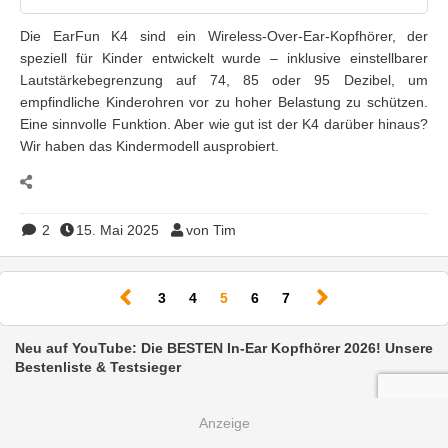
Die EarFun K4 sind ein Wireless-Over-Ear-Kopfhörer, der
speziell für Kinder entwickelt wurde – inklusive einstellbarer
Lautstärkebegrenzung auf 74, 85 oder 95 Dezibel, um
empfindliche Kinderohren vor zu hoher Belastung zu schützen.
Eine sinnvolle Funktion. Aber wie gut ist der K4 darüber hinaus?
Wir haben das Kindermodell ausprobiert.
2
15. Mai 2025
von Tim
(current)
3
4
5
6
7
Neu auf YouTube: Die BESTEN In-Ear Kopfhörer 2026! Unsere
Bestenliste & Testsieger