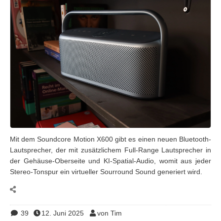
Mit dem Soundcore Motion X600 gibt es einen neuen Bluetooth-
Lautsprecher, der mit zusätzlichem Full-Range Lautsprecher in
der Gehäuse-Oberseite und KI-Spatial-Audio, womit aus jeder
Stereo-Tonspur ein virtueller Sourround Sound generiert wird.
39
12. Juni 2025
von Tim