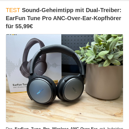
TEST
Sound-Geheimtipp mit Dual-Treiber:
EarFun Tune Pro ANC-Over-Ear-Kopfhörer
für 55,99€
Der
EarFun Tune Pro Wireless-ANC-Over-Ear
mit hybriden