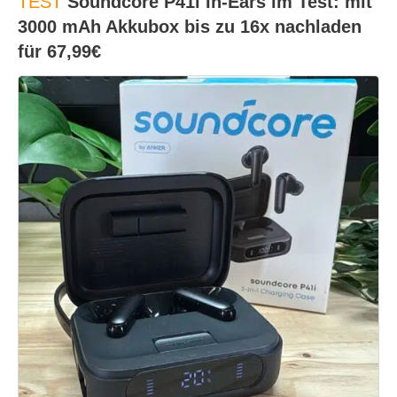
TEST
Soundcore P41i In-Ears im Test: mit
3000 mAh Akkubox bis zu 16x nachladen
für 67,99€