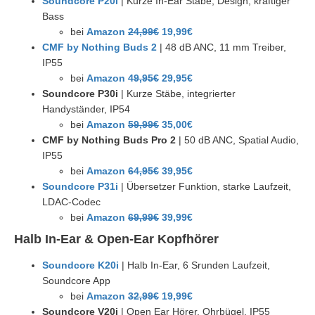
Soundcore P20i
| Kurze In-Ear Stäbe, Design, kräftiger
Bass
bei
Amazon
24,99€
19,99€
CMF by Nothing Buds 2
| 48 dB ANC, 11 mm Treiber,
IP55
bei
Amazon
49,95€
29,95€
Soundcore P30i
| Kurze Stäbe, integrierter
Handyständer, IP54
bei
Amazon
59,99€
35,00€
CMF by Nothing Buds Pro 2
| 50 dB ANC, Spatial Audio,
IP55
bei
Amazon
64,95€
39,95€
Soundcore P31i
| Übersetzer Funktion, starke Laufzeit,
LDAC-Codec
bei
Amazon
69,99€
39,99€
Halb In-Ear & Open-Ear Kopfhörer
Soundcore K20i
| Halb In-Ear, 6 Srunden Laufzeit,
Soundcore App
bei
Amazon
32,99€
19,99€
Soundcore V20i
| Open Ear Hörer, Ohrbügel, IP55