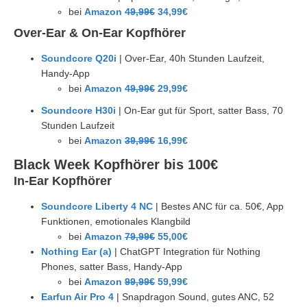
bei
Amazon
49,99€
34,99€
Over-Ear & On-Ear Kopfhörer
Soundcore Q20i
| Over-Ear, 40h Stunden Laufzeit,
Handy-App
bei
Amazon
49,99€
29,99€
Soundcore H30i
| On-Ear gut für Sport, satter Bass, 70
Stunden Laufzeit
bei
Amazon
39,99€
16,99€
Black Week Kopfhörer bis 100€
In-Ear Kopfhörer
Soundcore Liberty 4 NC
| Bestes ANC für ca. 50€, App
Funktionen, emotionales Klangbild
bei
Amazon
79,99€
55,00€
Nothing Ear (a)
| ChatGPT Integration für Nothing
Phones, satter Bass, Handy-App
bei
Amazon
99,99€
59,99€
Earfun Air Pro 4
| Snapdragon Sound, gutes ANC, 52