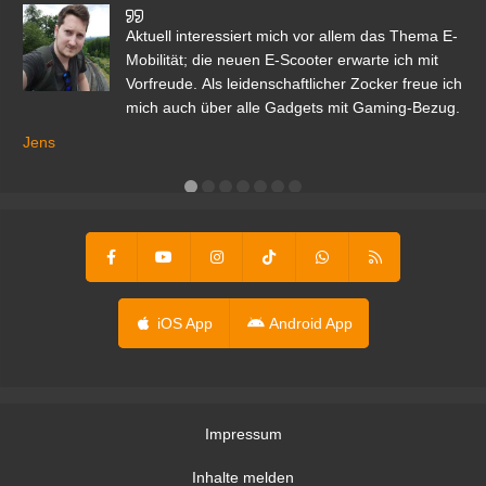
den
Aktuell interessiert mich vor allem das Thema E-
r.
Mobilität; die neuen E-Scooter erwarte ich mit
Vorfreude. Als leidenschaftlicher Zocker freue ich
mich auch über alle Gadgets mit Gaming-Bezug.
Ma
ga
Jens
er
iOS App
Android App
Impressum
Inhalte melden