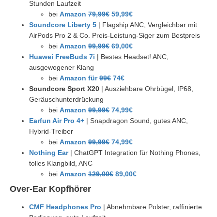
Stunden Laufzeit
bei
Amazon
79,99€
59,99€
Soundcore Liberty 5
| Flagship ANC, Vergleichbar mit
AirPods Pro 2 & Co. Preis-Leistung-Siger zum Bestpreis
bei
Amazon
99,99€
69,00€
Huawei FreeBuds 7i
| Bestes Headset! ANC,
ausgewogener Klang
bei
Amazon für
99€
74€
Soundcore Sport X20
| Ausziehbare Ohrbügel, IP68,
Geräuschunterdrückung
bei
Amazon
99,99€
74,99€
Earfun Air Pro 4+
| Snapdragon Sound, gutes ANC,
Hybrid-Treiber
bei
Amazon
99,99€
74,99€
Nothing Ear
| ChatGPT Integration für Nothing Phones,
tolles Klangbild, ANC
bei
Amazon
129,00€
89,00€
Over-Ear Kopfhörer
CMF Headphones Pro
| Abnehmbare Polster, raffinierte