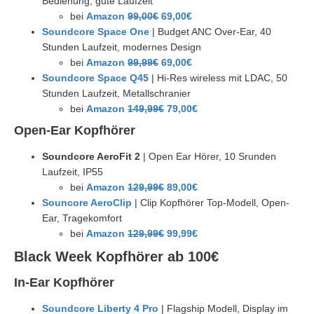
Bedienung, gute Laufzeit
bei
Amazon
99,00€
69,00€
Soundcore Space One
| Budget ANC Over-Ear, 40
Stunden Laufzeit, modernes Design
bei
Amazon
99,99€
69,00€
Soundcore Space Q45
| Hi-Res wireless mit LDAC, 50
Stunden Laufzeit, Metallschranier
bei
Amazon
149,99€
79,00€
Open-Ear Kopfhörer
Soundcore AeroFit 2
| Open Ear Hörer, 10 Srunden
Laufzeit, IP55
bei
Amazon
129,99€
89,00€
Souncore AeroClip
| Clip Kopfhörer Top-Modell, Open-
Ear, Tragekomfort
bei
Amazon
129,99€
99,99€
Black Week Kopfhörer ab 100€
In-Ear Kopfhörer
Soundcore Liberty 4 Pro
| Flagship Modell, Display im