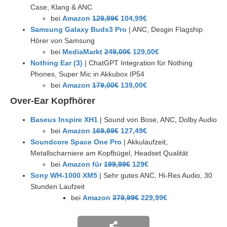
Case, Klang & ANC
bei
Amazon
129,99€
104,99€
Samsung Galaxy Buds3 Pro
| ANC, Desgin Flagship
Hörer von Samsung
bei
MediaMarkt
249,00€
129,00€
Nothing Ear (3)
| ChatGPT Integration für Nothing
Phones, Super Mic in Akkubox IP54
bei
Amazon
179,00€
139,00€
Over-Ear Kopfhörer
Baseus Inspire XH1
| Sound von Bose, ANC, Dolby Audio
bei
Amazon
169,99€
127,49€
Soundcore Space One Pro
| Akkulaufzeit,
Metallscharniere am Kopfbügel, Headset Qualität
bei
Amazon für
199,99€
129€
Sony WH-1000 XM5
| Sehr gutes ANC, Hi-Res Audio, 30
Stunden Laufzeit
bei
Amazon
379,99€
229,99€