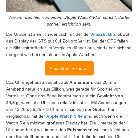
Warum man hier von einem „Apple Watch“-Klon spricht, dürfte
schnell ersichtlich sein.
Die Größe ist ziemlich identisch mit der der
Amazfit Bip
, obwohl
das Display der GTS gut 0,4 Zoll größer ist. Bei der GTS fallen
die Bildschirmränder im Vergleich dünner aus, sind aber nicht so
marginal wie bei den aktuellen Apple Watches.
Amazfit GTS kaufen
Das Uhrengehäuse besteht aus
Aluminium
, das 20 mm
Armband natürlich aus Silikon, was gerade für Sportler von
Vorteil ist. Ohne das Band kommt man auf ein
Gewicht von
24,8 g
, womit die Uhr noch relativ leicht ist. Mit Abmessungen
von 43,25 x 36,25 x 10,1 mm ist sie von der Größer her
vergleichbar mit der
Apple Watch 5 44 mm
, auch wenn die
Watch 5 ein minimal größeres Display hat. Die Unterseite der
Uhr beherbergt wie immer den
Pulsmesser
, welcher leicht aus
dem Kunstoffboden heraus steht. Dort befindet sich ein CE-