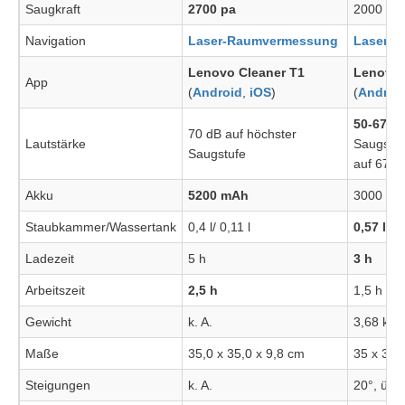
Saugkraft
2700 pa
2000 pa
Navigation
Laser-Raumvermessung
Laser-
Lenovo Cleaner T1
Lenovo 
App
(
Android
,
iOS
)
(
Androi
50-67 d
70 dB auf höchster
Lautstärke
Saugstuf
Saugstufe
auf 67 d
Akku
5200 mAh
3000 mA
Staubkammer/Wassertank
0,4 l/ 0,11 l
0,57 l
/
0,
Ladezeit
5 h
3 h
Arbeitszeit
2,5 h
1,5 h
Gewicht
k. A.
3,68 kg
Maße
35,0 x 35,0 x 9,8 cm
35 x 35 
Steigungen
k. A.
20°, übe