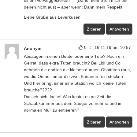
einem vorweggestellten "I" (Daher kenne ich mich bei
denen nicht aus) – aber wenn: Dann mein Respekt!
Liebe Grüße aus Leverkusen
Zitieren
Antworten
0
#
16.11.19 um 10:57
Anonym
Absaugen in einen Beutel oder eine Tüte? Noch ein
Gerrät, dass extra Tüten braucht? Bei Lidl und Co
nehmen die endlich die kleinen dünnen Obsttüten raus,
wo die Omas immer die zwei Bananen rein stecken.
Und hier bringt einer eine Station wo ich kleine Tüten
brauche?????
Das ich nicht lache! Was kostet es an Zeit die
Schaubkammer aus dem Sauger zu nehme und im
normalen Müll zu entleeren?
Zitieren
Antworten