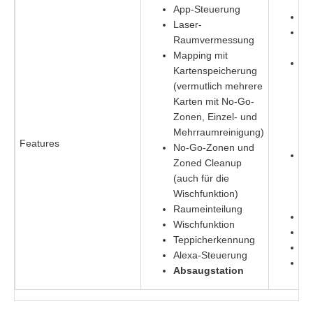
App-Steuerung
Ap
Laser-
La
Raumvermessung
Ra
Mapping mit
Ma
Kartenspeicherung
Ka
(vermutlich mehrere
(m
Karten mit No-Go-
No
Zonen, Einzel- und
Ei
Mehrraumreinigung)
Me
Features
No-Go-Zonen und
No
Zoned Cleanup
Zo
(auch für die
(a
Wischfunktion)
Wi
Raumeinteilung
Ra
Wischfunktion
Wi
Teppicherkennung
Te
Alexa-Steuerung
Al
Absaugstation