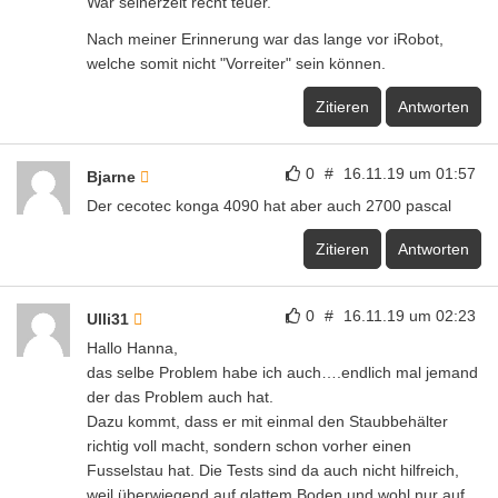
War seinerzeit recht teuer.
Nach meiner Erinnerung war das lange vor iRobot,
welche somit nicht "Vorreiter" sein können.
Zitieren
Antworten
0
#
16.11.19 um 01:57
Bjarne
Der cecotec konga 4090 hat aber auch 2700 pascal
Zitieren
Antworten
0
#
16.11.19 um 02:23
Ulli31
Hallo Hanna,
das selbe Problem habe ich auch….endlich mal jemand
der das Problem auch hat.
Dazu kommt, dass er mit einmal den Staubbehälter
richtig voll macht, sondern schon vorher einen
Fusselstau hat. Die Tests sind da auch nicht hilfreich,
weil überwiegend auf glattem Boden und wohl nur auf