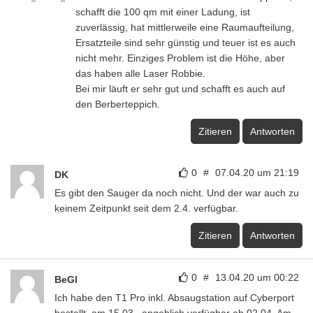
schafft die 100 qm mit einer Ladung, ist
zuverlässig, hat mittlerweile eine Raumaufteilung,
Ersatzteile sind sehr günstig und teuer ist es auch
nicht mehr. Einziges Problem ist die Höhe, aber
das haben alle Laser Robbie.
Bei mir läuft er sehr gut und schafft es auch auf
den Berberteppich.
Zitieren
Antworten
0
#
07.04.20 um 21:19
DK
Es gibt den Sauger da noch nicht. Und der war auch zu
keinem Zeitpunkt seit dem 2.4. verfügbar.
Zitieren
Antworten
0
#
13.04.20 um 00:22
BeGl
Ich habe den T1 Pro inkl. Absaugstation auf Cyberport
bestellt, am 15.03., angeblich verfügbar ab 02.04. Am