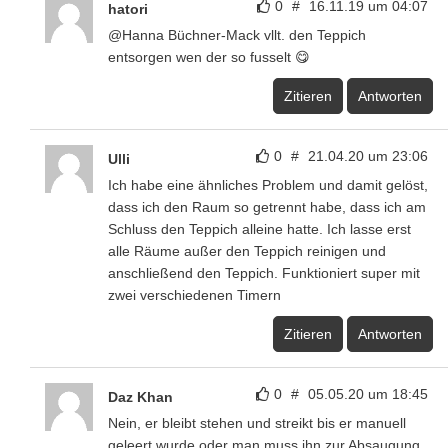
0
#
16.11.19 um 04:07
hatori
@Hanna Büchner-Mack vllt. den Teppich
entsorgen wen der so fusselt 😋
Zitieren
Antworten
0
#
21.04.20 um 23:06
Ulli
Ich habe eine ähnliches Problem und damit gelöst,
dass ich den Raum so getrennt habe, dass ich am
Schluss den Teppich alleine hatte. Ich lasse erst
alle Räume außer den Teppich reinigen und
anschließend den Teppich. Funktioniert super mit
zwei verschiedenen Timern
Zitieren
Antworten
0
#
05.05.20 um 18:45
Daz Khan
Nein, er bleibt stehen und streikt bis er manuell
geleert wurde oder man muss ihn zur Absaugung