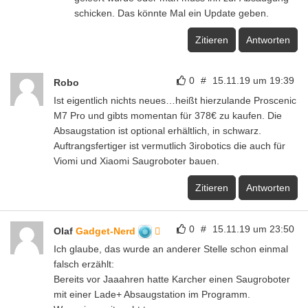
schicken. Das könnte Mal ein Update geben.
Zitieren
Antworten
0
#
15.11.19 um 19:39
Robo
Ist eigentlich nichts neues…heißt hierzulande Proscenic
M7 Pro und gibts momentan für 378€ zu kaufen. Die
Absaugstation ist optional erhältlich, in schwarz.
Auftrangsfertiger ist vermutlich 3irobotics die auch für
Viomi und Xiaomi Saugroboter bauen.
Zitieren
Antworten
0
#
15.11.19 um 23:50
Olaf
Gadget-Nerd
Ich glaube, das wurde an anderer Stelle schon einmal
falsch erzählt:
Bereits vor Jaaahren hatte Karcher einen Saugroboter
mit einer Lade+ Absaugstation im Programm.