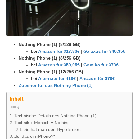
Nothing Phone (1) (8/128 GB)
bei
Amazon für 317,83€
|
Galaxus für 340,35€
Nothing Phone (1) (8/256 GB)
bei
Amazon für 359,05€
|
Gomibo für 373€
Nothing Phone (1) (12/256 GB)
bei
Alternate für 419€
|
Amazon für 379€
Zubehör für das Nothing Phone (1)
Inhalt
Technische Details des Nothing Phone (1)
Technik + Mensch = Nothing
So hat man den Hype kreiert
„Ist das ein iPhone?“