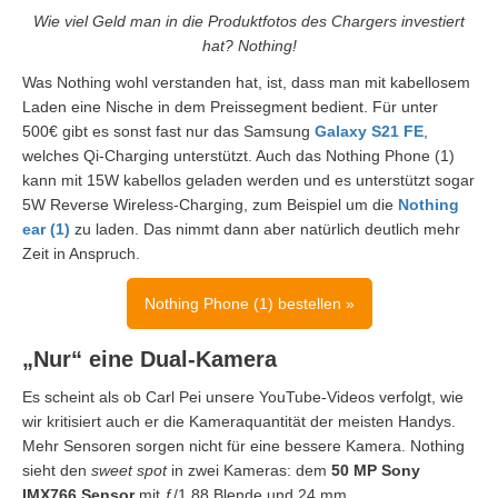
Wie viel Geld man in die Produktfotos des Chargers investiert
hat? Nothing!
Was Nothing wohl verstanden hat, ist, dass man mit kabellosem
Laden eine Nische in dem Preissegment bedient. Für unter
500€ gibt es sonst fast nur das Samsung
Galaxy S21 FE
,
welches Qi-Charging unterstützt. Auch das Nothing Phone (1)
kann mit 15W kabellos geladen werden und es unterstützt sogar
5W Reverse Wireless-Charging, zum Beispiel um die
Nothing
ear (1)
zu laden. Das nimmt dann aber natürlich deutlich mehr
Zeit in Anspruch.
Nothing Phone (1) bestellen »
„Nur“ eine Dual-Kamera
Es scheint als ob Carl Pei unsere YouTube-Videos verfolgt, wie
wir kritisiert auch er die Kameraquantität der meisten Handys.
Mehr Sensoren sorgen nicht für eine bessere Kamera. Nothing
sieht den
sweet spot
in zwei Kameras: dem
50 MP Sony
IMX766 Sensor
mit ƒ/1.88 Blende und 24 mm