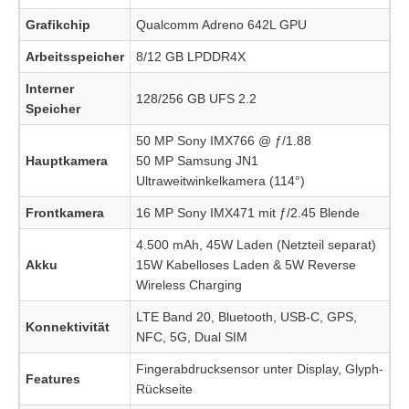
Grafikchip
Qualcomm Adreno 642L GPU
Arbeitsspeicher
8/12 GB LPDDR4X
Interner
128/256 GB UFS 2.2
Speicher
50 MP Sony IMX766 @ ƒ/1.88
Hauptkamera
50 MP Samsung JN1
Ultraweitwinkelkamera (114°)
Frontkamera
16 MP Sony IMX471 mit ƒ/2.45 Blende
4.500 mAh, 45W Laden (Netzteil separat)
Akku
15W Kabelloses Laden & 5W Reverse
Wireless Charging
LTE Band 20, Bluetooth, USB-C, GPS,
Konnektivität
NFC, 5G, Dual SIM
Fingerabdrucksensor unter Display, Glyph-
Features
Rückseite