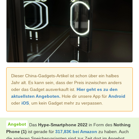
Dieser China-Gadgets-Artikel ist schon über ein halbes
Jahr alt. Es kann sein, dass der Preis inzwischen anders
oder das Gadget ausverkauft ist.
Hier geht es zu den
aktuellsten Angeboten.
Hole dir unsere App für
Android
oder
iOS
, um kein Gadget mehr zu verpassen.
Das
Hype-Smartphone 2022
in Form des
Nothing
Phone (1)
ist gerade für
317,83€ bei Amazon
zu haben. Auch
die anderen Speichervarianten sind zur Zeit dort im Angebot.