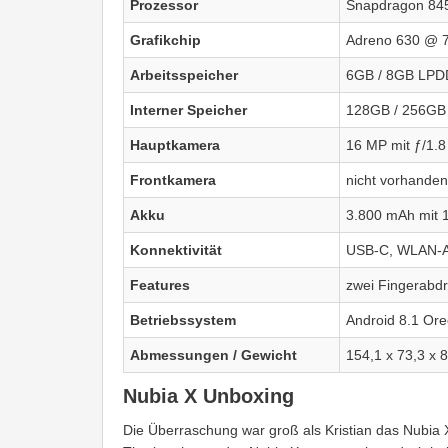
Prozessor
Snapdragon 845
Grafikchip
Adreno 630 @ 
Arbeitsspeicher
6GB / 8GB LP
Interner Speicher
128GB / 256GB
Hauptkamera
16 MP mit ƒ/1.8
Frontkamera
nicht vorhanden
Akku
3.800 mAh mit 
Konnektivität
USB-C, WLAN-A
Features
zwei Fingerabd
Betriebssystem
Android 8.1 Ore
Abmessungen / Gewicht
154,1 x 73,3 x 
Nubia X Unboxing
Die Überraschung war groß als Kristian das Nubia