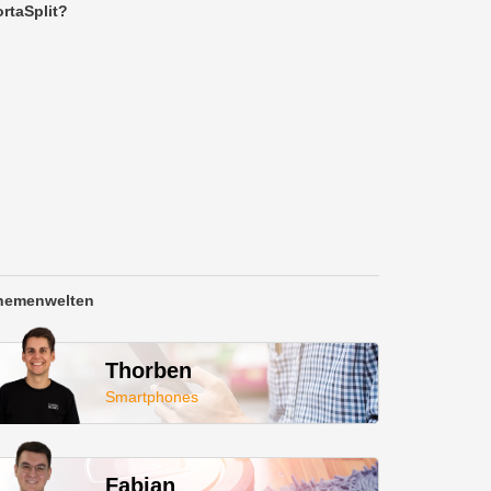
rtaSplit?
hemenwelten
Thorben
Smartphones
Fabian