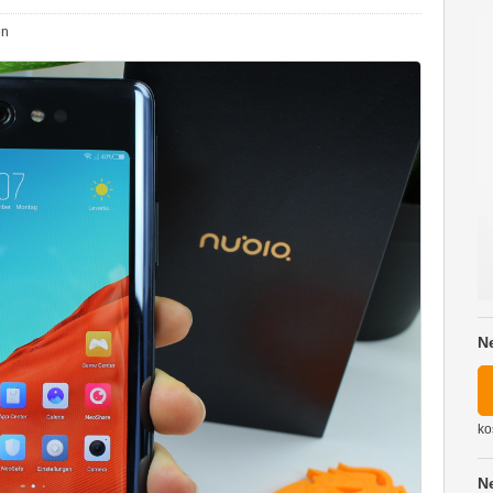
en
N
ko
N