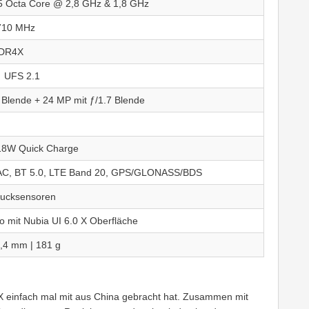
 Octa Core @ 2,8 GHz & 1,8 GHz
710 MHz
DDR4X
 UFS 2.1
 Blende + 24 MP mit ƒ/1.7 Blende
18W Quick Charge
C, BT 5.0, LTE Band 20, GPS/GLONASS/BDS
rucksensoren
o mit Nubia UI 6.0 X Oberfläche
8,4 mm | 181 g
 X einfach mal mit aus China gebracht hat. Zusammen mit