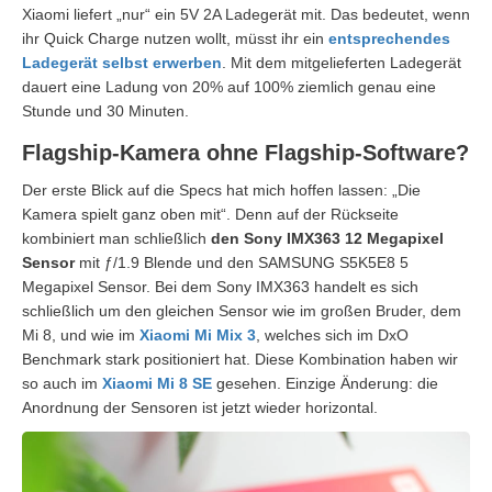
Xiaomi liefert „nur“ ein 5V 2A Ladegerät mit. Das bedeutet, wenn
ihr Quick Charge nutzen wollt, müsst ihr ein
entsprechendes
Ladegerät selbst erwerben
. Mit dem mitgelieferten Ladegerät
dauert eine Ladung von 20% auf 100% ziemlich genau eine
Stunde und 30 Minuten.
Flagship-Kamera ohne Flagship-Software?
Der erste Blick auf die Specs hat mich hoffen lassen: „Die
Kamera spielt ganz oben mit“. Denn auf der Rückseite
kombiniert man schließlich
den Sony IMX363 12 Megapixel
Sensor
mit ƒ/1.9 Blende und den SAMSUNG S5K5E8 5
Megapixel Sensor. Bei dem Sony IMX363 handelt es sich
schließlich um den gleichen Sensor wie im großen Bruder, dem
Mi 8, und wie im
Xiaomi Mi Mix 3
, welches sich im DxO
Benchmark stark positioniert hat. Diese Kombination haben wir
so auch im
Xiaomi Mi 8 SE
gesehen. Einzige Änderung: die
Anordnung der Sensoren ist jetzt wieder horizontal.