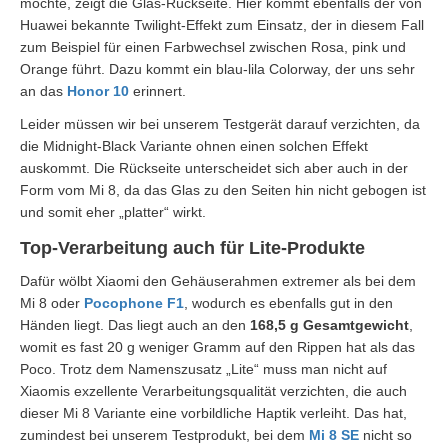
möchte, zeigt die Glas-Rückseite. Hier kommt ebenfalls der von
Huawei bekannte Twilight-Effekt zum Einsatz, der in diesem Fall
zum Beispiel für einen Farbwechsel zwischen Rosa, pink und
Orange führt. Dazu kommt ein blau-lila Colorway, der uns sehr
an das
Honor 10
erinnert.
Leider müssen wir bei unserem Testgerät darauf verzichten, da
die Midnight-Black Variante ohnen einen solchen Effekt
auskommt. Die Rückseite unterscheidet sich aber auch in der
Form vom Mi 8, da das Glas zu den Seiten hin nicht gebogen ist
und somit eher „platter“ wirkt.
Top-Verarbeitung auch für Lite-Produkte
Dafür wölbt Xiaomi den Gehäuserahmen extremer als bei dem
Mi 8 oder
Pocophone F1
, wodurch es ebenfalls gut in den
Händen liegt. Das liegt auch an den
168,5 g Gesamtgewicht
,
womit es fast 20 g weniger Gramm auf den Rippen hat als das
Poco. Trotz dem Namenszusatz „Lite“ muss man nicht auf
Xiaomis exzellente Verarbeitungsqualität verzichten, die auch
dieser Mi 8 Variante eine vorbildliche Haptik verleiht. Das hat,
zumindest bei unserem Testprodukt, bei dem
Mi 8 SE
nicht so