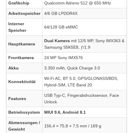
Grafikchip
Qualcomm Adreno 512 @ 650 MHz
Arbeitsspeicher
4/6 GB LPDDR4X
Interner
64/128 GB eMMC
Speicher
Dual Kamera
mit 12/5 MP, Sony IMX363 &
Hauptkamera
Samsung S5K5E8, ƒ/1.9
Frontkamera
24 MP Sony IMX576
Akku
3.350 mAh, Quick Charge 3.0
Wi-Fi AC, BT 5.0, GPS/GLONASS/BDS,
Konnektivität
Hybrid-SIM, LTE Band 20
USB Typ-C, Fingerabdrucksensor, Face
Features
Unlock
Betriebssystem
MIUI 9.6, Android 8.1
Abmessungen /
156,4 × 75,8 × 7,5 mm / 169 g
Gewicht