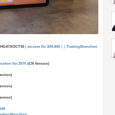
DHGATEOCT30
|
mi.com für 309,90€
|
|
TradingShenzhen
nzhen für 297€
(CN Version)
ersion)
ersion)
ersion)
,10€
TradingShenzhen