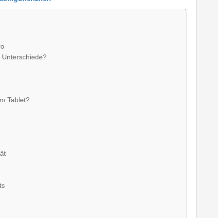
ro
e Unterschiede?
m Tablet?
ät
ts