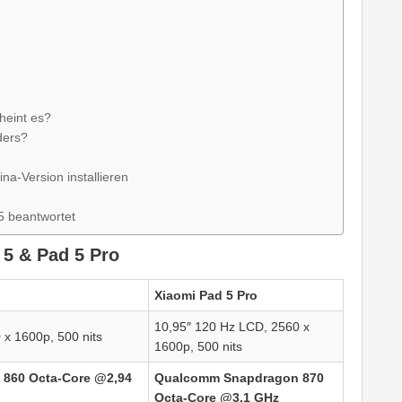
heint es?
ders?
na-Version installieren
5 beantwortet
 5 & Pad 5 Pro
Xiaomi Pad 5 Pro
10,95″ 120 Hz LCD, 2560 x
x 1600p, 500 nits
1600p, 500 nits
860 Octa-Core @2,94
Qualcomm Snapdragon 870
Octa-Core @3,1 GHz