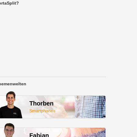
rtaSplit?
hemenwelten
Thorben
Smartphones
Fabian