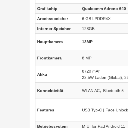
Grafikchip
Qualcomm Adreno 640
Arbeitsspeicher
6 GB LPDDR4X
Interner Speicher
128GB
Hauptkamera
13MP
Frontkamera
8 MP
8720 mAh
Akku
22,5W Laden (Global), 3
Konnektivität
WLAN AC
,
Bluetooth 5
Features
USB Typ-C | Face Unlock
Betriebssystem
MIUI for Pad Android 11