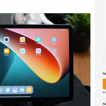
N
ko
N