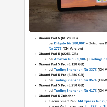
Xiaomi Pad 5 (6/128 GB)
bei
DHgate für 280,06€
– Gutschein
für 277€
(CN-Version)
Xiaomi Pad 5 (6/256 GB)
bei
Amazon für
369,90
€
|
TradingShe
Xiaomi Pad 5 Pro (6/128 GB)
bei
TradingShenzhen für 337€
(CN-V
Xiaomi Pad 5 Pro (6/256 GB)
bei
TradingShenzhen für 357€
(CN-V
Xiaomi Pad 5 Pro (8/256 GB)
bei
TradingShenzhen für 417€
(CN-V
Xiaomi Pad 5 Zubehör
Xiaomi Smart Pen:
AliExpress für 72
Xiaomi Pad 5 Flipcover:
für 27€ bei 