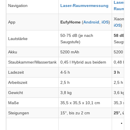
Laser-
Navigation
Laser-Raumvermessung
Raumve
Xiaomi 
App
EufyHome
(
Android
,
iOS
)
iOS
)
50-75 dB (je nach
58 dB
(a
Lautstärke
Saugstufe)
Saugstuf
Akku
5200 mAh
5200 m
Staubkammer/Wassertank
0,45 l Hybrid aus beidem
0,48 l/ 0,
Ladezeit
4-5 h
3 h
Arbeitszeit
2,5 h
2,5 h
Gewicht
3,8 kg
3,6 kg
Maße
35,5 x 35,5 x 10,1 cm
35,3 x 3
Steigungen
15°, bis zu 2 cm
25°, üb
La
R