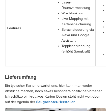
Laser-
Ra
Raumvermessung
Sp
Wischfunktion
bi
Live-Mapping mit
Wi
Kartenspeicherung
Li
Features
Sprachsteuerung via
Sp
Alexa und Google
vi
Assistant
Sp
Teppicherkennung
Al
(erhöht Saugkraft)
Te
(e
Lieferumfang
Ein typischer Karton erwartet uns, hier kann man weder
Abstriche machen, noch etwas besonders positiv hervorheben.
Ich schätze ein kreatives Karton-Design steht nicht weit oben
auf der Agenda der
Saugroboter-Hersteller
.