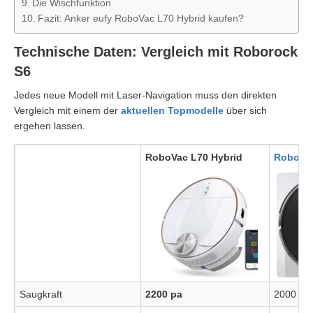
Die Wischfunktion
Fazit: Anker eufy RoboVac L70 Hybrid kaufen?
Technische Daten: Vergleich mit Roborock
S6
Jedes neue Modell mit Laser-Navigation muss den direkten
Vergleich mit einem der
aktuellen Topmodelle
über sich
ergehen lassen.
RoboVac L70 Hybrid
Roboroc
Saugkraft
2200 pa
2000 pa