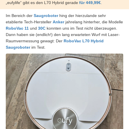
„eufylife“ gibt es den L70 Hybrid gerade
für 449,99€
.
Im Bereich der
Saugroboter
hing der hierzulande sehr
etablierte Tech-Hersteller
Anker
jahrelang hinterher, die Modelle
RoboVac 11
und
30C
konnten uns im Test nicht überzeugen.
Dann haben sie (endlich!) den lang erwarteten Wurf mit Laser-
Raumvermessung gewagt: Der
RoboVac L70 Hybrid
Saugroboter
im Test.