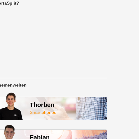
rtaSplit?
hemenwelten
Thorben
Smartphones
Fabian