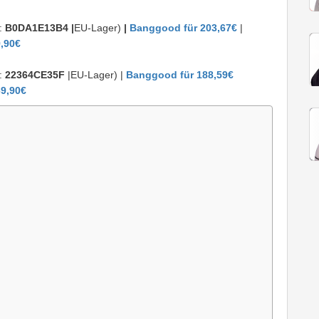
:
B0DA1E13B4 |
EU-Lager)
|
Banggood für 203,67€
|
9,90€
:
22364CE35F
|EU-Lager) |
Banggood für 188,59€
69,90€