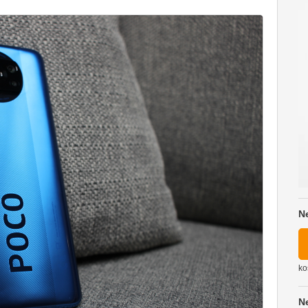
N
ko
N