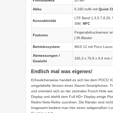
Frontkamera
20 MP
Akku
5.160 mAh mit
Quick C
LTE Band 1,3,5,7,8,20
Konnektivität
SIM,
NFC
Fingerabdrucksensor an
Features
| IR-Blaster
Betriebssystem
MIUI 12 mit Poco Launc
Abmessungen /
165,3 x 76,8 x 9,4 mm /
Gewicht
Endlich mal was eigenes!
Erfreulicherweise handelt es sich bei dem POCO 
umgelabelte Version eines Xiaomi-Smartphones. T
und orientiert sich an der zentralen Punch-Hole wi
Display und stiehlt dem Full HD+ Display einige Pi
Redmi Note-Reihe zuordnen. Die Ränder sind nicht
Insgesamt bedient man hier einen zeitgemäßen Look