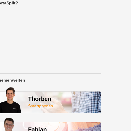
rtaSplit?
hemenwelten
Thorben
Smartphones
Fabian