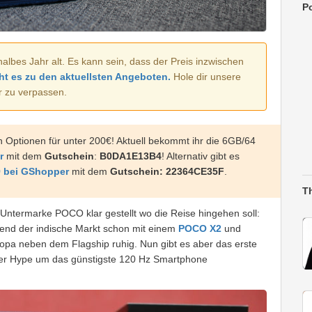
Po
halbes Jahr alt. Es kann sein, dass der Preis inzwischen
ht es zu den aktuellsten Angeboten.
Hole dir unsere
r zu verpassen.
Optionen für unter 200€! Aktuell bekommt ihr die 6GB/64
r
mit dem
Gutschein
:
B0DA1E13B4
! Alternativ gibt es
9 bei GShopper
mit dem
Gutschein:
22364CE35F
.
T
 Untermarke POCO klar gestellt wo die Reise hingehen soll:
nd der indische Markt schon mit einem
POCO X2
und
pa neben dem Flagship ruhig. Nun gibt es aber das erste
 der Hype um das günstigste 120 Hz Smartphone