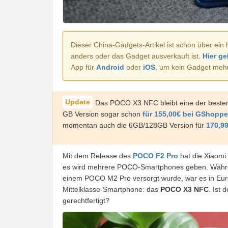
Dieser China-Gadgets-Artikel ist schon über ein 
anders oder das Gadget ausverkauft ist.
Hier ge
App für
Android
oder
iOS
, um kein Gadget meh
Das POCO X3 NFC bleibt eine der besten 
GB Version sogar schon
für 155,00€ bei GShoppe
momentan auch die 6GB/128GB Version für
170,9
Mit dem Release des
POCO F2 Pro
hat die Xiaomi
es wird mehrere POCO-Smartphones geben. Währe
einem POCO M2 Pro versorgt wurde, war es in Euro
Mittelklasse-Smartphone: das
POCO X3 NFC
. Ist
gerechtfertigt?