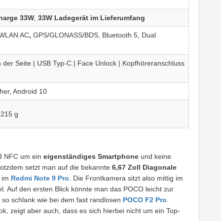
harge 33W
,
33W Ladegerät im Lieferumfang
, WLAN AC
,
GPS/GLONASS/BDS, Bluetooth 5, Dual
 der Seite | USB Typ-C | Face Unlock | Kopfhöreranschluss
her, Android 10
 215 g
X3 NFC um ein
eigenständiges Smartphone
und keine
rotzdem setzt man auf die bekannte
6,67 Zoll Diagonale
e im
Redmi Note 9 Pro
. Die Frontkamera sitzt also mittig im
xel. Auf den ersten Blick könnte man das POCO leicht zur
 so schlank wie bei dem fast randlosen
POCO F2 Pro
.
, zeigt aber auch, dass es sich hierbei nicht um ein Top-