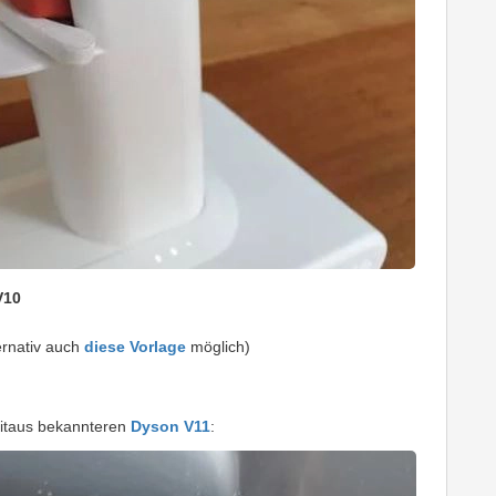
V10
ernativ auch
diese Vorlage
möglich)
eitaus bekannteren
Dyson V11
: