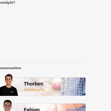
rtaSplit?
hemenwelten
Thorben
Smartphones
Fabian