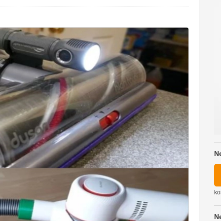
N
ko
N