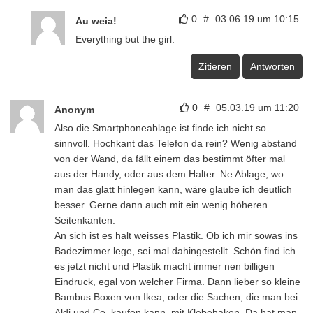
0
#
03.06.19 um 10:15
Au weia!
Everything but the girl.
Zitieren
Antworten
0
#
05.03.19 um 11:20
Anonym
Also die Smartphoneablage ist finde ich nicht so
sinnvoll. Hochkant das Telefon da rein? Wenig abstand
von der Wand, da fällt einem das bestimmt öfter mal
aus der Handy, oder aus dem Halter. Ne Ablage, wo
man das glatt hinlegen kann, wäre glaube ich deutlich
besser. Gerne dann auch mit ein wenig höheren
Seitenkanten.
An sich ist es halt weisses Plastik. Ob ich mir sowas ins
Badezimmer lege, sei mal dahingestellt. Schön find ich
es jetzt nicht und Plastik macht immer nen billigen
Eindruck, egal von welcher Firma. Dann lieber so kleine
Bambus Boxen von Ikea, oder die Sachen, die man bei
Aldi und Co. kaufen kann, mit Klebehaken. Da hat man