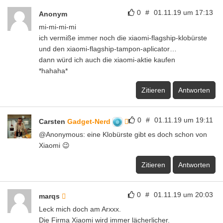
0
#
01.11.19 um 17:13
Anonym
mi-mi-mi-mi
ich vermiße immer noch die xiaomi-flagship-klobürste
und den xiaomi-flagship-tampon-aplicator…
dann würd ich auch die xiaomi-aktie kaufen
*hahaha*
Zitieren
Antworten
0
#
01.11.19 um 19:11
Carsten
Gadget-Nerd
@Anonymous: eine Klobürste gibt es doch schon von
Xiaomi 😉
Zitieren
Antworten
0
#
01.11.19 um 20:03
marqs
Leck mich doch am Arxxx.
Die Firma Xiaomi wird immer lächerlicher.