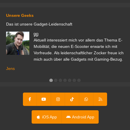
Unsere Geeks
Das ist unsere Gadget-Leidenschaft
den
Aktuell interessiert mich vor allem das Thema E-
r.
Mobilität; die neuen E-Scooter erwarte ich mit
Vorfreude. Als leidenschaftlicher Zocker freue ich
mich auch über alle Gadgets mit Gaming-Bezug.
Ma
ga
Jens
er
iOS App
Android App