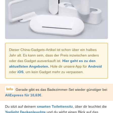
Dieser China-Gadgets-Artikel ist schon über ein halbes
Jahr alt. Es kann sein, dass der Preis inzwischen anders
oder das Gadget ausverkauft ist.
Hier geht es zu den
aktuellsten Angeboten.
Hole dir unsere App für
Android
oder
iOS
, um kein Gadget mehr zu verpassen.
Gerade gibt es das Badezimmer-Set wieder günstiger bei
AliExpress für 10,63€
.
Du sitzt auf deinem
smarten Toilettensitz
, über dir leuchtet die
Yeelight Deckenleuchte
und du wirfst einen Blick auf das