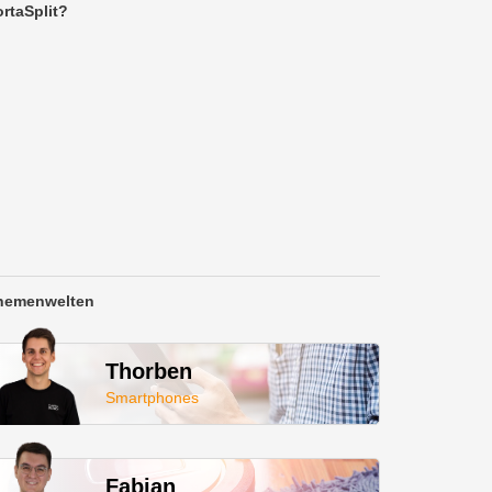
rtaSplit?
hemenwelten
Thorben
Smartphones
Fabian