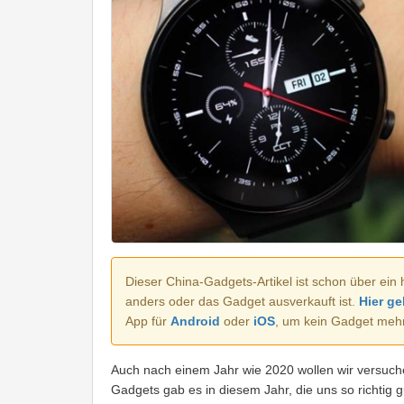
Dieser China-Gadgets-Artikel ist schon über ein 
anders oder das Gadget ausverkauft ist.
Hier ge
App für
Android
oder
iOS
, um kein Gadget meh
Auch nach einem Jahr wie 2020 wollen wir versuche
Gadgets gab es in diesem Jahr, die uns so richtig g