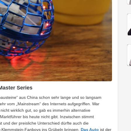
aster Series
bausteine“ aus China schon sehr lange und so langsam
hr vom „Mainstream“ des Internets aufgegriffen. War
nicht wirklich gut, so gab es immerhin alternative
Marktführer bis heute nicht gibt. Inzwischen stimmt
ät und der preisliche Unterschied dürfte auch die
k-Klemmstein-Fanboys ins Grübeln bringen.
Das Auto
ist der