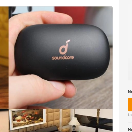
N
ko
N