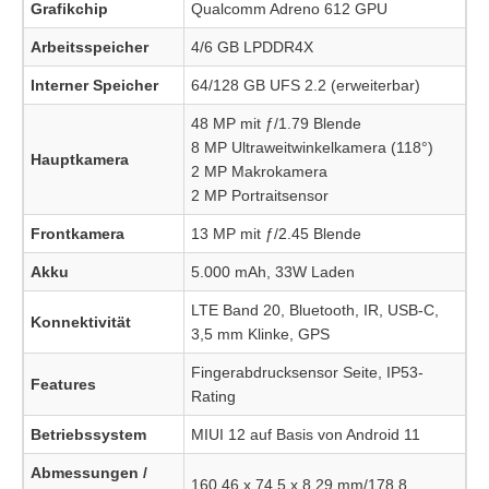
Grafikchip
Qualcomm Adreno 612 GPU
Arbeitsspeicher
4/6 GB LPDDR4X
Interner Speicher
64/128 GB UFS 2.2 (erweiterbar)
48 MP mit ƒ/1.79 Blende
8 MP Ultraweitwinkelkamera (118°)
Hauptkamera
2 MP Makrokamera
2 MP Portraitsensor
Frontkamera
13 MP mit ƒ/2.45 Blende
Akku
5.000 mAh, 33W Laden
LTE Band 20, Bluetooth, IR, USB-C,
Konnektivität
3,5 mm Klinke, GPS
Fingerabdrucksensor Seite, IP53-
Features
Rating
Betriebssystem
MIUI 12 auf Basis von Android 11
Abmessungen /
160,46 x 74,5 x 8,29 mm/178,8