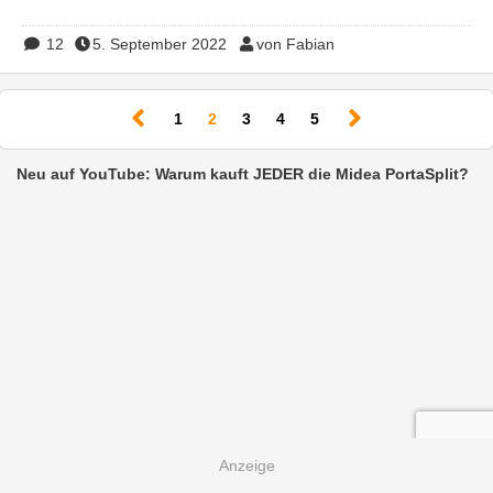
12
5. September 2022
von Fabian
(current)
1
2
3
4
5
Neu auf YouTube: Warum kauft JEDER die Midea PortaSplit?