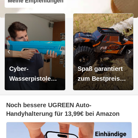
Meine Empfehlungen
Cyber-
Spaß garantiert
Wasserpistole
zum Bestpreis
SpyraThree
von 86,48€: HBX
deutlich
901A
Noch bessere UGREEN Auto-
reduziert für
"FIREBOLT" RC-
Handyhalterung für 13,99€ bei Amazon
nk
120,84€ - Perfekt
Offroader (1:12)
für den Sommer