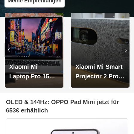
Meine Empfehlungen
Xiaomi Mi
Xiaomi Mi Smart
Laptop Pro 15
Projector 2 Pro
mit 3,5K OLED-
für 694€ aus der
Display ab 977€
EU
OLED & 144Hz: OPPO Pad Mini jetzt für
653€ erhältlich