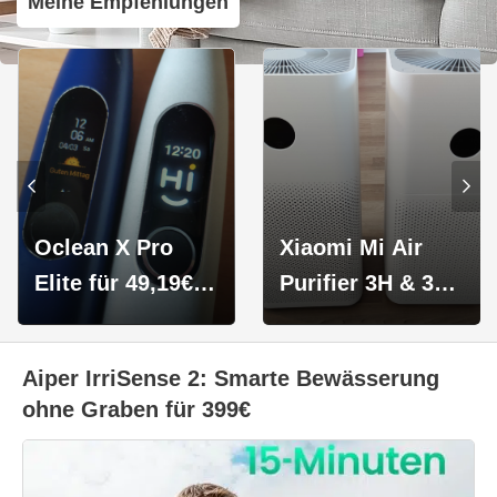
Meine Empfehlungen
Oclean X Pro
Xiaomi Mi Air
Elite für 49,19€ |
Purifier 3H & 3C
54,39€ (Premium
Luftreiniger
Edition)
Vergleich: 3C für
Aiper IrriSense 2: Smarte Bewässerung
79€ direkt von
ohne Graben für 399€
mi.com