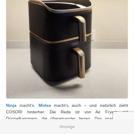
Ninja
macht’s,
Midea
macht’s auch – und natürlich zieht
COSORI hinterher. Die Rede ist von Air Fryern mit
Doppelkammern, die übereinander liegen. Das spart Platz,
bietet aber trotzdem ausreichend Garraum für eure
Lebensmittel. Ob die
COSORI Turbo Power Pro Smart
da