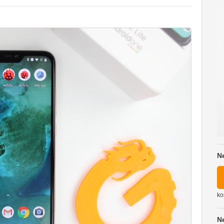
N
ko
N