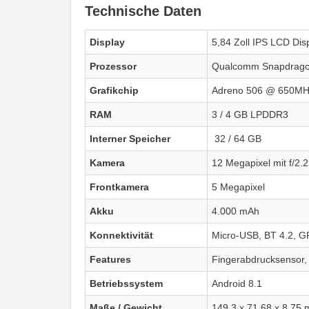
Technische Daten
Display
5,84 Zoll IPS LCD Dis
Prozessor
Qualcomm Snapdrago
Grafikchip
Adreno 506 @ 650M
RAM
3 / 4 GB LPDDR3
Interner Speicher
32 / 64 GB
Kamera
12 Megapixel mit f/2.
Frontkamera
5 Megapixel
Akku
4.000 mAh
Konnektivität
Micro-USB, BT 4.2, G
Features
Fingerabdrucksensor,
Betriebssystem
Android 8.1
Maße / Gewicht
149,3 x 71,68 x 8,75 