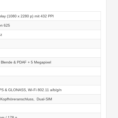
play (1080 x 2280 p) mit 432 PPI
n 625
Hz
2 Blende & PDAF + 5 Megapixel
PS & GLONASS, Wi-Fi 802.11 a/b/g/n
 Kopfhöreranschluss, Dual-SIM
mm / 178 g