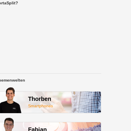
rtaSplit?
hemenwelten
Thorben
Smartphones
Fabian