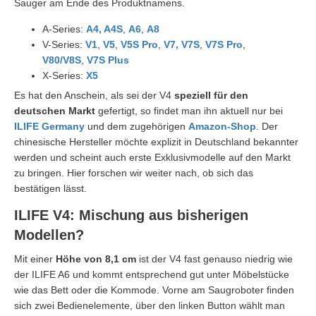
Sauger am Ende des Produktnamens.
A-Series:
A4, A4S
,
A6
,
A8
V-Series:
V1
,
V5
,
V5S Pro
,
V7, V7S
,
V7S Pro
,
V80/V8S
,
V7S Plus
X-Series:
X5
Es hat den Anschein, als sei der V4
speziell für den
deutschen Markt
gefertigt, so findet man ihn aktuell nur bei
ILIFE Germany
und dem zugehörigen
Amazon-Shop
. Der
chinesische Hersteller möchte explizit in Deutschland bekannter
werden und scheint auch erste Exklusivmodelle auf den Markt
zu bringen. Hier forschen wir weiter nach, ob sich das
bestätigen lässt.
ILIFE V4: Mischung aus bisherigen
Modellen?
Mit einer
Höhe von 8,1 cm
ist der V4 fast genauso niedrig wie
der ILIFE A6 und kommt entsprechend gut unter Möbelstücke
wie das Bett oder die Kommode. Vorne am Saugroboter finden
sich zwei Bedienelemente, über den linken Button wählt man