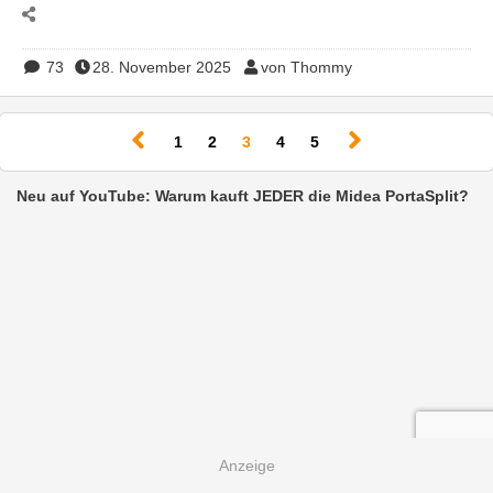
73
28. November 2025
von Thommy
(current)
1
2
3
4
5
Neu auf YouTube: Warum kauft JEDER die Midea PortaSplit?