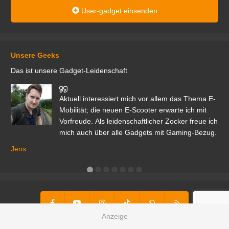
User-gadget einsenden
Unsere Geeks
Das ist unsere Gadget-Leidenschaft
den
Aktuell interessiert mich vor allem das Thema E-
r.
Mobilität; die neuen E-Scooter erwarte ich mit
Vorfreude. Als leidenschaftlicher Zocker freue ich
mich auch über alle Gadgets mit Gaming-Bezug.
Ma
ga
Jens
er