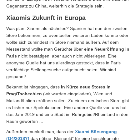
Gegensatz zu China, weiterhin die Strategie sein.
Xiaomis Zukunft in Europa
Was plant Xiaomi als nächstes? Spanien hat nun den zweiten
Store bekommen, zu eventuellen weiteren Läden konnte oder
wollte sich zumindest im Store niemand äußern. Auf dem
Messestand wollte man Gerüchte über
eine Neueröffnung in
Paris
nicht bestätigen,
aber
auch nicht widerlegen. Eine
anonyme Quelle hat uns allerdings gesteckt, dass in Paris
verdächtige Stellengesuche aufgetaucht seien. Wir sind
gespannt!
Bekannt ist hingegen, dass
in Kürze neue Stores in
Prag/Tschechien
(wir wurden eingeladen), Wien
und
Mailand/Italien eröffnen sollen. Zu einem deutschen Store gibt
es bisher nur Spekulationen. Eine andere Quelle von uns hat
das Jahr 2019 und eine Stadt im Ruhrgebiet/Rheinland in den
Raum geworfen …
Außerdem munkelt man, dass der
Xiaomi Börsengang
(Q4/2018?)
das nötige „Kleingeld“ für eine beschleunigte