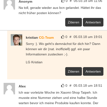
0
#
05.03.18 um 11:06
Anonym
Na toll, gerade wieder aus bcn gelandet. Hättet ihr das
nicht früher posten können?
Zitieren
Antworten
0
#
05.03.18 um 19:01
kristian
CG-Team
Sorry :). Wo geht's demnächst für dich hin? Dann
können wir dir (nat. inoffiziell) ggf. ein paar
Informationen zustecken ;-).
LG Kristian
Zitieren
Antworten
0
#
05.03.18 um 18:51
Alex
Ich war vorletzte Woche im Xiaomi-Shop Taipeh. Ich
musste eine Nummer ziehen und eine halbe Stunde
warten bevor ich meine Produkte kaufen konnte. Der