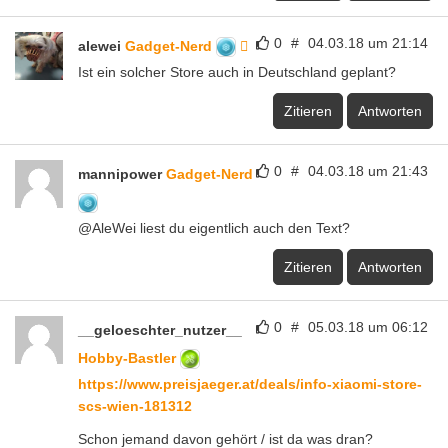
0
#
04.03.18 um 21:14
alewei
Gadget-Nerd
Ist ein solcher Store auch in Deutschland geplant?
Zitieren
Antworten
0
#
04.03.18 um 21:43
mannipower
Gadget-Nerd
@AleWei liest du eigentlich auch den Text?
Zitieren
Antworten
0
#
05.03.18 um 06:12
__geloeschter_nutzer__
Hobby-Bastler
https://www.preisjaeger.at/deals/info-xiaomi-store-
scs-wien-181312
Schon jemand davon gehört / ist da was dran?