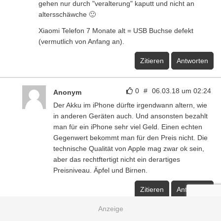
gehen nur durch "veralterung" kaputt und nicht an
altersschäwche 🙂
Xiaomi Telefon 7 Monate alt = USB Buchse defekt
(vermutlich von Anfang an).
Zitieren
Antworten
0
#
06.03.18 um 02:24
Anonym
Der Akku im iPhone dürfte irgendwann altern, wie
in anderen Geräten auch. Und ansonsten bezahlt
man für ein iPhone sehr viel Geld. Einen echten
Gegenwert bekommt man für den Preis nicht. Die
technische Qualität von Apple mag zwar ok sein,
aber das rechtftertigt nicht ein derartiges
Preisniveau. Äpfel und Birnen.
Zitieren
Antworten
0
#
08.03.18 um 14:22
DerDa