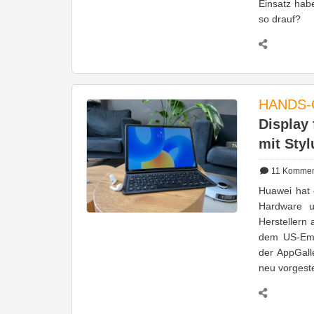
Einsatz hab
so drauf?
HANDS-
Display 
mit Styl
11
Kommen
Huawei hat 
Hardware u
Herstellern 
dem US-Emb
der AppGall
neu vorgest