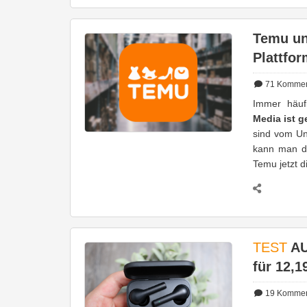
Temu unt
Plattfo
71
Kommen
Immer häuf
Media ist g
sind vom Un
kann man d
Temu jetzt 
TEST
AU
für 12,1
19
Kommen