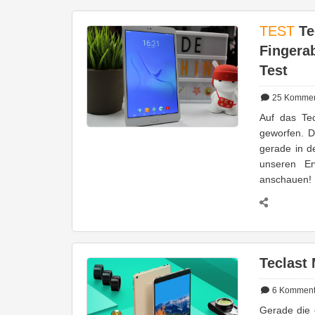
TEST
Tec
Fingera
Test
25
Kommen
Auf das Te
geworfen. D
gerade in d
unseren Er
anschauen!
Teclast 
6
Komment
Gerade die 