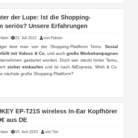
er der Lupe: Ist die Shopping-
rm seriös? Unsere Erfahrungen
tare
23. Juli 2023
von Fabian
iger liest man von der Shopping-Plattform Temu.
Social
efüllt mit Videos & Co.
und auch
große Werbekampagnen
ternehmen gestartet worden. Doch wer steckt hinter Temu,
ort
sicher einkaufen
und ist nach AliExpress, Wish & Co.
die nächste große Shopping-Plattform?
KEY EP-T21S wireless In-Ear Kopfhörer
9€ aus DE
tare
15. Juni 2023
von Tim