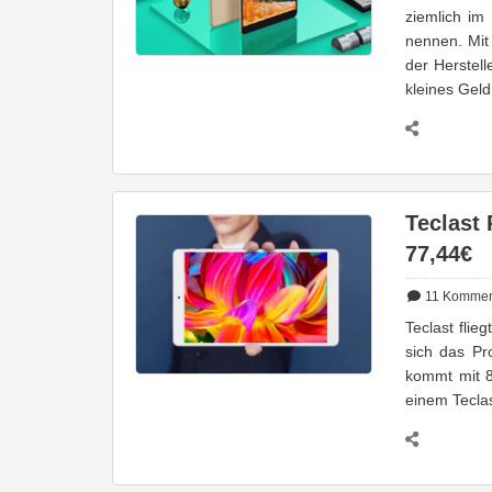
ziemlich im
nennen. Mit
der Herstell
kleines Geld
Teclast 
77,44€
11
Kommen
Teclast fli
sich das Pr
kommt mit 8
einem Teclas