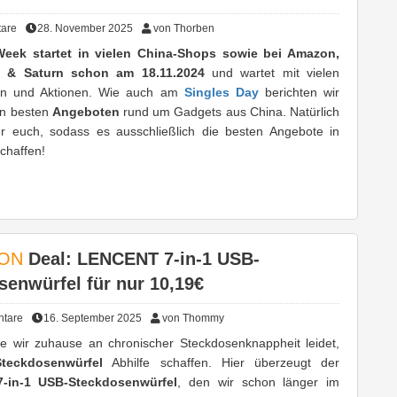
are
28. November 2025
von Thorben
Week startet in vielen China-Shops sowie bei Amazon,
t & Saturn schon am 18.11.2024
und wartet mit vielen
n und Aktionen. Wie auch am
Singles Day
berichten wir
en besten
Angeboten
rund um Gadgets aus China. Natürlich
 für euch, sodass es ausschließlich die besten Angebote in
schaffen!
ON
Deal: LENCENT 7-in-1 USB-
senwürfel für nur 10,19€
tare
16. September 2025
von Thommy
e wir zuhause an chronischer Steckdosenknappheit leidet,
Steckdosenwürfel
Abhilfe schaffen. Hier überzeugt der
-in-1 USB-Steckdosenwürfel
, den wir schon länger im