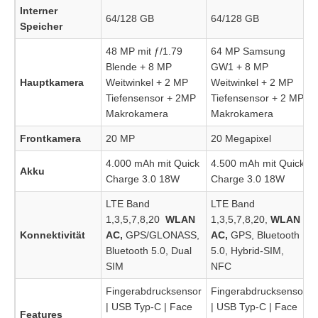
Interner
64/128 GB
64/128 GB
Speicher
48 MP mit ƒ/1.79
64 MP Samsung
Blende + 8 MP
GW1 + 8 MP
Hauptkamera
Weitwinkel + 2 MP
Weitwinkel + 2 MP
Tiefensensor + 2MP
Tiefensensor + 2 MP
Makrokamera
Makrokamera
Frontkamera
20 MP
20 Megapixel
4.000 mAh mit Quick
4.500 mAh mit Quick
Akku
Charge 3.0 18W
Charge 3.0 18W
LTE Band
LTE Band
1,3,5,7,8,20
WLAN
1,3,5,7,8,20,
WLAN
Konnektivität
AC,
GPS/GLONASS,
AC,
GPS, Bluetooth
Bluetooth 5.0, Dual
5.0, Hybrid-SIM,
SIM
NFC
Fingerabdrucksensor
Fingerabdrucksensor
| USB Typ-C | Face
| USB Typ-C | Face
Features