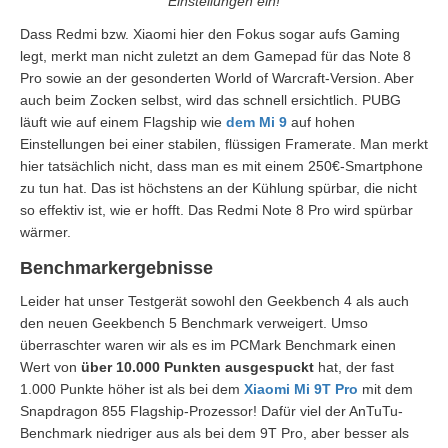
Einstellungen ein!
Dass Redmi bzw. Xiaomi hier den Fokus sogar aufs Gaming
legt, merkt man nicht zuletzt an dem Gamepad für das Note 8
Pro sowie an der gesonderten World of Warcraft-Version. Aber
auch beim Zocken selbst, wird das schnell ersichtlich. PUBG
läuft wie auf einem Flagship wie
dem Mi 9
auf hohen
Einstellungen bei einer stabilen, flüssigen Framerate. Man merkt
hier tatsächlich nicht, dass man es mit einem 250€-Smartphone
zu tun hat. Das ist höchstens an der Kühlung spürbar, die nicht
so effektiv ist, wie er hofft. Das Redmi Note 8 Pro wird spürbar
wärmer.
Benchmarkergebnisse
Leider hat unser Testgerät sowohl den Geekbench 4 als auch
den neuen Geekbench 5 Benchmark verweigert. Umso
überraschter waren wir als es im PCMark Benchmark einen
Wert von
über 10.000 Punkten ausgespuckt
hat, der fast
1.000 Punkte höher ist als bei dem
Xiaomi Mi 9T Pro
mit dem
Snapdragon 855 Flagship-Prozessor! Dafür viel der AnTuTu-
Benchmark niedriger aus als bei dem 9T Pro, aber besser als