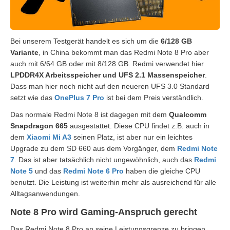
Bei unserem Testgerät handelt es sich um die
6/128 GB
Variante
, in China bekommt man das Redmi Note 8 Pro aber
auch mit 6/64 GB oder mit 8/128 GB. Redmi verwendet hier
LPDDR4X Arbeitsspeicher und UFS 2.1 Massenspeicher
.
Dass man hier noch nicht auf den neueren UFS 3.0 Standard
setzt wie das
OnePlus 7 Pro
ist bei dem Preis verständlich.
Das normale Redmi Note 8 ist dagegen mit dem
Qualcomm
Snapdragon 665
ausgestattet. Diese CPU findet z.B. auch in
dem
Xiaomi Mi A3
seinen Platz, ist aber nur ein leichtes
Upgrade zu dem SD 660 aus dem Vorgänger, dem
Redmi Note
7
. Das ist aber tatsächlich nicht ungewöhnlich, auch das
Redmi
Note 5
und das
Redmi Note 6 Pro
haben die gleiche CPU
benutzt. Die Leistung ist weiterhin mehr als ausreichend für alle
Alltagsanwendungen.
Note 8 Pro wird Gaming-Anspruch gerecht
Das Redmi Note 8 Pro an seine Leistungsgrenze zu bringen,